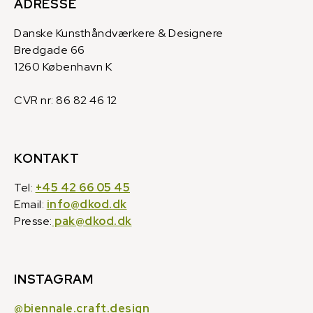
ADRESSE
Danske Kunsthåndværkere & Designere
Bredgade 66
1260 København K
CVR nr: 86 82 46 12
KONTAKT
Tel:
+45 42 66 05 45
Email:
info@dkod.dk
Presse:
pak@dkod.dk
INSTAGRAM
@biennale.craft.design