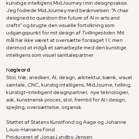
kunstige intelligens MidJourney i min designpraksis.
Jeg fodrede MidJourney med beskrivelsen: ”A chair
designed to question the future of AI in arts and
crafts” og brugte den visuelle fortolkning som
udgangspunkt for mit design af
Tvillingestolen
. Mit
mål har ikke været at oversætte forslaget 1:1, men
derimod at indgå et samarbejde med den kunstige
intelligens som visuel samtalepartner.
N
øgleord
Stol, træ, snedkeri, AI, design, arkitektur, bænk, visuel
samtale, CNC, kunstig intelligens, MidJourne, tvilling,
kunstigt-intelligent designpartner, nye teknologier,
ask, kunstnerisk proces, stol, fremtid for AI i design,
spejling, oversættelse, organisk.
Støttet af Statens Kunstfond og Aage og Johanne
Louis-Hansens Fond.
Produceret af Jonas Lyndby Jensen.